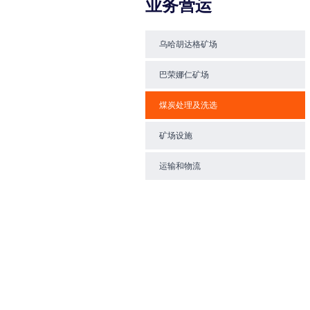
业务营运
乌哈胡达格矿场
巴荣娜仁矿场
煤炭处理及洗选
矿场设施
运输和物流